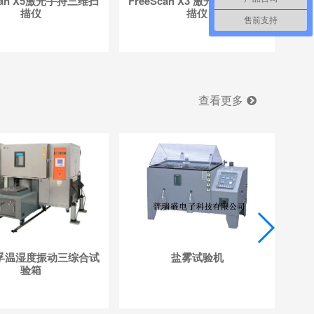
Scan X5激光手持三维扫
FreeScan X3 激光手持三维扫
描仪
描仪
570196
售前支持
查看更多
孚温湿度振动三综合试
盐雾试验机
精
验箱