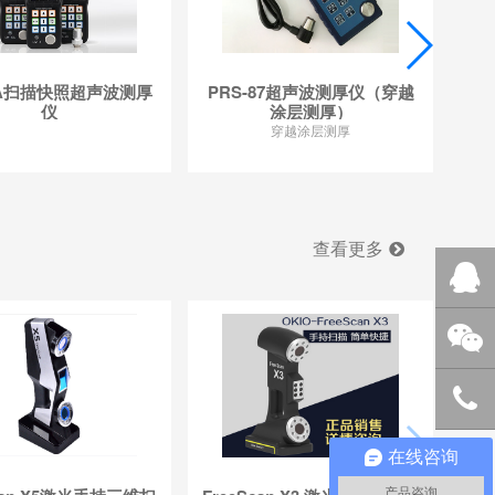
4 A扫描快照超声波测厚
PRS-87超声波测厚仪（穿越
美国
仪
涂层测厚）
穿越涂层测厚
查看更多
QQ客服
微信咨
询
在线咨询
0592-
产品咨询