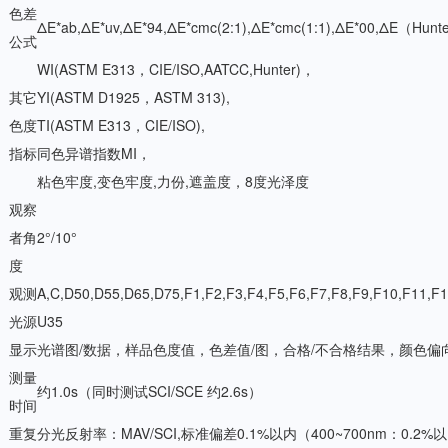
色差
ΔE*ab,ΔE*uv,ΔE*94,ΔE*cmc(2:1),ΔE*cmc(1:1),ΔE*00,ΔE（Hunt
公式
WI(ASTM E313，CIE/ISO,AATCC,Hunter)，
其它
YI(ASTM D1925，ASTM 313),
色度
TI(ASTM E313，CIE/ISO),
指标
同色异谱指数MI，
粘色牢度,变色牢度,力份,遮盖度，8度光泽度
观察
者角
2°/10°
度
观测
A,C,D50,D55,D65,D75,F1,F2,F3,F4,F5,F6,F7,F8,F9,F10,F11,
光源
U35
显示
光谱图/数据，样品色度值，色差值/图，合格/不合格结果，颜色偏
测量
约1.0s（同时测试SCI/SCE 约2.6s）
时间
重复
分光反射率：MAV/SCI,标准偏差0.1%以内（400~700nm：0.2%