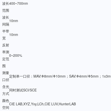
波长
400~700nm
范围
波长
10nm
间隔
半带
10nm
宽
反射
率测
0~200%
定范
围
测量
定制单一口径：MAV:Φ8mm/Φ10mm；SAV:Φ4mm/Φ5mm；1x3
口径
含光
同时测试SCI/SCE
方式
颜色
CIE LAB,XYZ,Yxy,LCh,CIE LUV,HunterLAB
空间