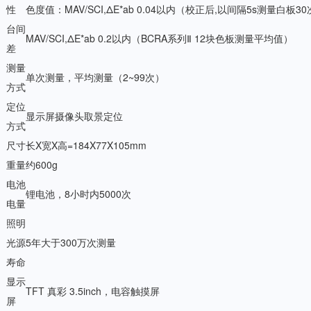
性
色度值：MAV/SCI,ΔE*ab 0.04以内（校正后,以间隔5s测量白板
台间
MAV/SCI,ΔE*ab 0.2以内（BCRA系列Ⅱ 12块色板测量平均值）
差
测量
单次测量，平均测量（2~99次）
方式
定位
显示屏摄像头取景定位
方式
尺寸
长X宽X高=184X77X105mm
重量
约600g
电池
锂电池，8小时内5000次
电量
照明
光源
5年大于300万次测量
寿命
显示
TFT 真彩 3.5inch，电容触摸屏
屏