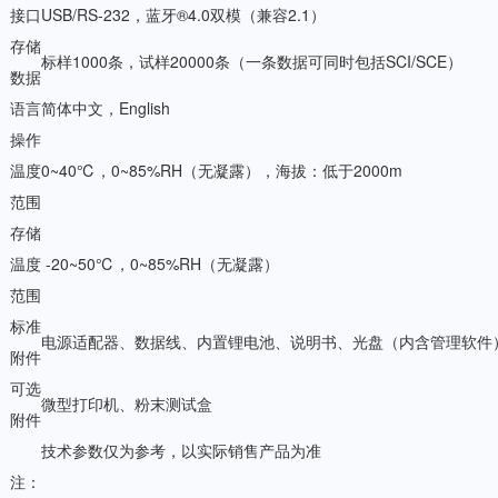
接口
USB/RS-232，蓝牙®4.0双模（兼容2.1）
存储
标样1000条，试样20000条（一条数据可同时包括SCI/SCE）
数据
语言
简体中文，English
操作
温度
0~40℃，0~85%RH（无凝露），海拔：低于2000m
范围
存储
温度
-20~50℃，0~85%RH（无凝露）
范围
标准
电源适配器、数据线、内置锂电池、说明书、光盘（内含管理软件
附件
可选
微型打印机、粉末测试盒
附件
技术参数仅为参考，以实际销售产品为准
注：