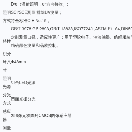
D/8（漫射照明，8°方向接收）;
照明
SCI/SCE测量;排除UV测量；
方式
符合标准CIE No.15，
GB/T 3978,GB 2893,GB/T 18833,ISO7724/1,ASTM E1164,DIN50
定制测量口径，适应性更广；用于塑胶电子、油漆油墨、纺织服装
特性
精确颜色测量和品质控制。
积分
球尺
Φ48mm
寸
照明
组合LED光源
光源
分光
凹面光栅分光
方式
感应
256像元双阵列CMOS图像感应器
器
测量