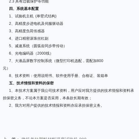
2.3
具有过载保护等功能
四、系统基本配置
1
、试验机主机
(
单臂式结构
)
2
、高精度步进电机及伺服驱动器
3
、高精度负荷传感器
4
、进口精密滚珠丝杠副
5
、减速系统（圆弧齿同步带传动）
6
、光电编码器（
2000
线）
7
、大液晶屏数字控制系统（微型打印机选配，需配加
800
元）
8
、技术资料：使用说明书、软件使用手册、合格证、装箱单
五、技术情报和资料的保密
1
、本技术方案属于我公司技术资料，用户应对我方提供的技术情报和资料承
担保密义务，不论本方案是否采用，本条款长期有效；
2
、我方对用户提供的技术情报和资料亦应承担保密义务。