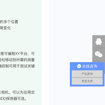
QQ客服
在线咨询
微信咨
产品咨询
询
0592-
售前支持
570196