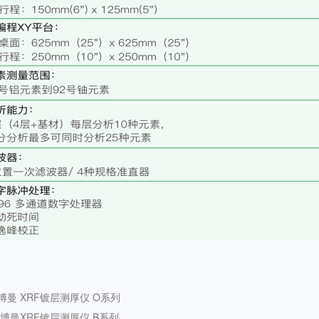
博曼 XRF镀层测厚仪 O系列
 博曼XRF镀层测厚仪 B系列