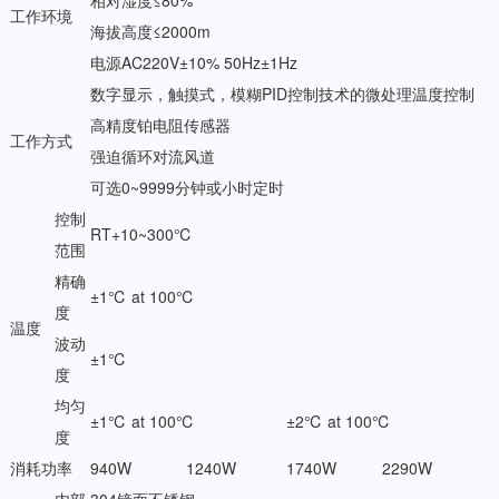
相对湿度≤80%
工作环境
海拔高度≤2000m
电源AC220V±10% 50Hz±1Hz
数字显示，触摸式，模糊PID控制技术的微处理温度控制
高精度铂电阻传感器
工作方式
强迫循环对流风道
可选0~9999分钟或小时定时
控制
RT+10~300℃
范围
精确
±1℃ at 100℃
度
温度
波动
±1℃
度
均匀
±1℃ at 100℃
±2℃ at 100℃
度
消耗功率
940W
1240W
1740W
2290W