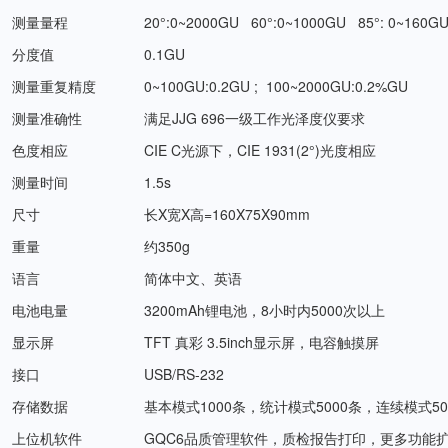
测量量程
20°:0~2000GU 60°:0~1000GU 85°: 0~160G
分度值
0.1GU
测量重复精度
0~100GU:0.2GU ; 100~2000GU:0.2%GU
测量准确性
满足JJG 696一级工作光泽度仪要求
色度相应
CIE C光源下，CIE 1931(2°)光度相应
测量时间
1.5s
尺寸
长X宽X高=160X75X90mm
重量
约350g
语言
简体中文、英语
电池电量
3200mAh锂电池，8小时内5000次以上
显示屏
TFT 真彩 3.5inch显示屏，电容触摸屏
接口
USB/RS-232
存储数据
基本模式1000条，统计模式5000条，连续模式50
上位机软件
GQC6品质管理软件，质检报告打印，更多功能