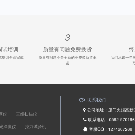
3
调试培训
质量有问题免费换货
终
试培训全部完成
质量有问题不是全新的免费换新货承
我们承诺一年
诺
联系我们
公司地址：厦门火炬高新区
厚仪
三维扫描仪
联系电话：0592-5701968 
光泽度仪
拉力试验机
客服QQ：1274207268