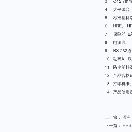
3
φ12.7m
4
大平试台、
5
标准塑料
6
HRE、 H
7
保险丝 2
8
电源线
9
RS-232
10
砝码A、B
11
防尘塑料
12
产品合格
13
打印机纸
14
产品使用
上一篇：
没有
下一篇：
HR