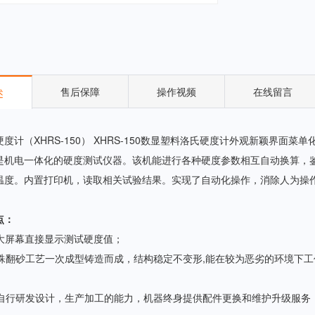
售后保障
操作视频
在线留言
述
度计（XHRS-150） XHRS-150数显塑料洛氏硬度计外观新颖界
是机电一体化的硬度测试仪器。该机能进行各种硬度参数相互自动换算，
温度。内置打印机，读取相关试验结果。实现了自动化操作，消除人为操
点：
D大屏幕直接显示测试硬度值；
特殊翻砂工艺一次成型铸造而成，结构稳定不变形,能在较为恶劣的环境下
备自行研发设计，生产加工的能力，机器终身提供配件更换和维护升级服务