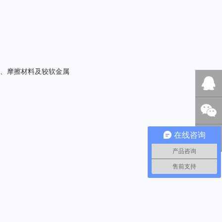
脂、摩擦材料及较软金属
QQ客服
在线咨询
微信咨
产品咨询
询
0592-
售前支持
570196