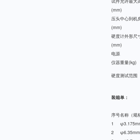
试件允许最大
(mm)
压头中心到机
(mm)
硬度计外形尺
(mm)
电源
仪器重量(kg)
硬度测试范围
装箱单：
序号
名称（规
1
φ3.175
2
φ6.35m