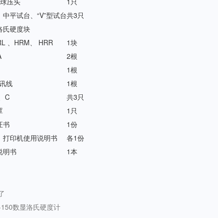
m球压头
1只
中平试台、“V”型试台
共3只
洛氏硬度块
RL 、HRM、 HRR
1块
A
2根
1根
通讯线
1根
、C
共3只
罩
1只
证书
1份
、打印机使用说明书
各1份
说明书
1本
了
S-150数显洛氏硬度计