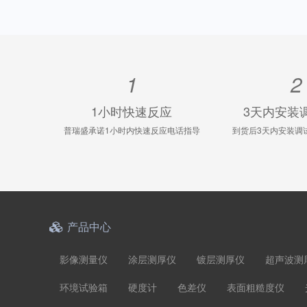
1
2
1小时快速反应
3天内安装
普瑞盛承诺1小时内快速反应电话指导
到货后3天内安装调
产品中心
影像测量仪
涂层测厚仪
镀层测厚仪
超声波测
环境试验箱
硬度计
色差仪
表面粗糙度仪