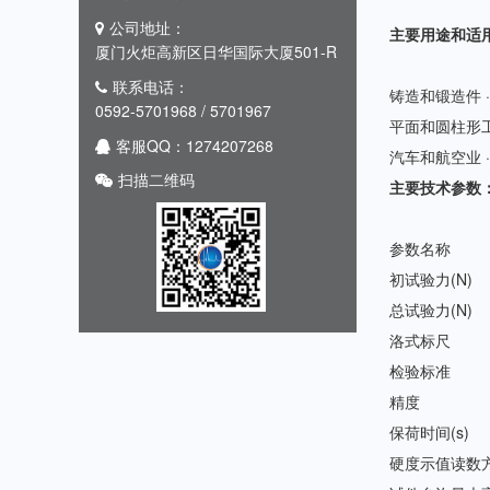
公司地址：
主要用途和适
厦门火炬高新区日华国际大厦501-R
联系电话：
铸造和锻造件 
0592-5701968 / 5701967
平面和圆柱形工
客服QQ：1274207268
汽车和航空业
扫描二维码
主要技术参数
参数名称
初试验力(N)
总试验力(N)
洛式标尺
检验标准
精度
保荷时间(s)
硬度示值读数