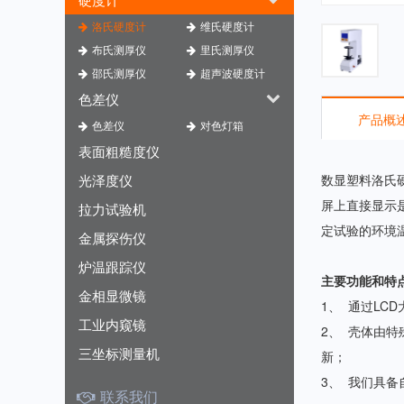
洛氏硬度计
维氏硬度计
布氏测厚仪
里氏测厚仪
邵氏测厚仪
超声波硬度计
色差仪
产品概
色差仪
对色灯箱
表面粗糙度仪
光泽度仪
数显塑料洛氏硬
屏上直接显示
拉力试验机
定试验的环境
金属探伤仪
炉温跟踪仪
主要功能和特
金相显微镜
1、 通过LC
工业内窥镜
2、 壳体由
三坐标测量机
新；
3、 我们具
联系我们