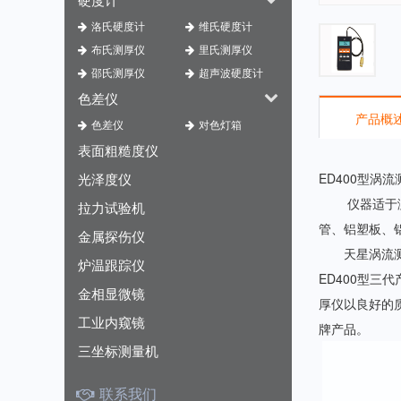
洛氏硬度计
维氏硬度计
布氏测厚仪
里氏测厚仪
邵氏测厚仪
超声波硬度计
色差仪
产品概
色差仪
对色灯箱
表面粗糙度仪
光泽度仪
ED400型涡
仪器适于测量
拉力试验机
管、铝塑板、
金属探伤仪
天星涡流测厚
炉温跟踪仪
ED400型三
金相显微镜
厚仪以良好的
工业内窥镜
牌产品。
三坐标测量机
联系我们