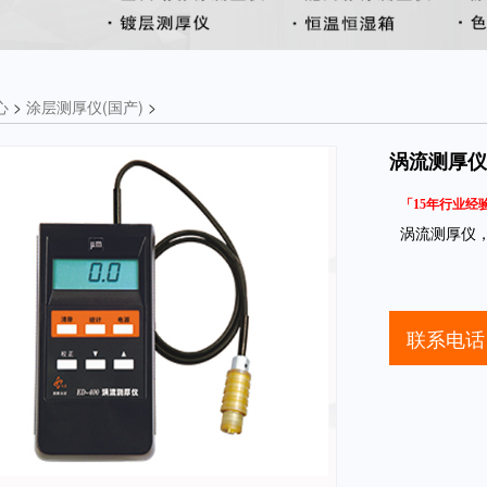
心
>
涂层测厚仪(国产)
>
涡流测厚仪E
「15年行业经
涡流测厚仪
联系电话