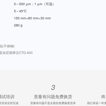
0～500 μm：1 μm（可选）
5～45℃
150 mm×80 mm×30 mm
280 g
梳(不锈钢)
度涂层测厚仪CTG-600
3
调试培训
质量有问题免费换货
终
试培训全部完成
质量有问题不是全新的免费换新货承
我们承诺一年