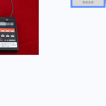
售前支持
询
0592-
570196