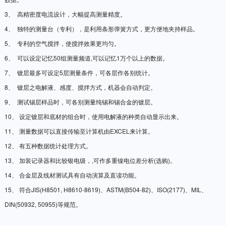
3、
高精密度电流设计，大幅提高测量精度。
4、
独特的测量台（专利），是利用条形弹簧方式，更方便地夹持样品。
5、
专利的空气搅拌，使搅拌效果更均匀。
6、
可以设定记忆
50
组测量频道
,
可以记忆
1
万个以上的数据。
7、
镀层最多可设定
5
层测量条件，可各层作各别统计。
8、
镀层之电解液、感度、搅拌方式，机器会自动判定。
9、
测试锡层样品时，可各别测量纯锡和锡合金的镀层。
10、
设定镀层和底材的组合时，使用电解液的种类自动显示出来。
11、
测量数据可以直接传输至计算机由
EXCEL
来计算。
12、
有五种数据统计处理方式。
13、
加装记录器和比较银电级，
,
可作多重镍电位差分析
(
选购
)
。
14、
合金层及线材测试具有自动演算及直读功能。
15、
符合
JIS(H8501, H8610-8619)
、
ASTM(B504-82)
、
ISO(2177)
、
MIL
、
DIN(50932, 50955)
等规范。