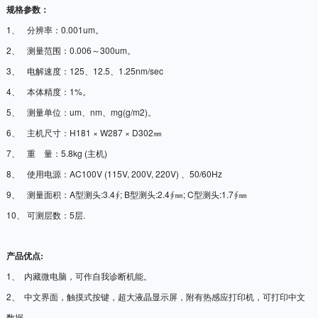
规格参数：
1、
分辨率：
0.001um
。
2、
测量范围：
0.006
～
300um
。
3、
电解速度：
125
、
12.5
、
1.25nm/sec
4、
本体精度：
1%
。
5、
测量单位：
um
、
nm
、
mg(g/m2)
。
6、
主机尺寸：
H181
×
W287
×
D302
㎜
7、
重
量：
5.8kg (
主机
)
8、
使用电源：
AC100V (115V, 200V, 220V)
、
50/60Hz
9、
测量面积：
A
型测头
:3.4
∮
; B
型测头
:2.4
∮㎜
; C
型测头
:1.7
∮㎜
10、
可测层数：
5
层
.
产品优点
:
1、
内藏微电脑，可作自我诊断机能。
2、
中文界面，触摸式按键，超大液晶显示屏，附有热感应打印机，可打印中文
数据。